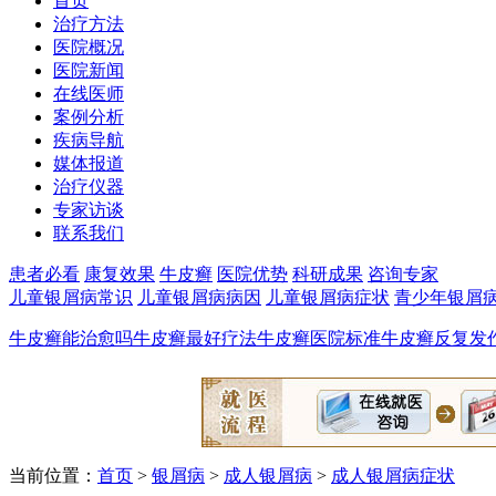
首页
治疗方法
医院概况
医院新闻
在线医师
案例分析
疾病导航
媒体报道
治疗仪器
专家访谈
联系我们
患者必看
康复效果
牛皮癣
医院优势
科研成果
咨询专家
儿童银屑病常识
儿童银屑病病因
儿童银屑病症状
青少年银屑
牛皮癣能治愈吗
牛皮癣最好疗法
牛皮癣医院标准
牛皮癣反复发
当前位置：
首页
>
银屑病
>
成人银屑病
>
成人银屑病症状