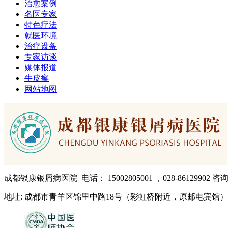
治愈案例
|
名医专家
|
特色疗法
|
就医环境
|
治疗设备
|
专家访谈
|
媒体报道
|
牛皮癣
网站地图
成都银康银屑病医院 电话： 15002805001 ，028-86129902 咨询QQ
地址: 成都市青羊区锦里中路18号（彩虹桥附近，原邮电宾馆）